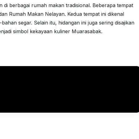
n di berbagai rumah makan tradisional. Beberapa tempat
dan Rumah Makan Nelayan. Kedua tempat ini dikenal
han segar. Selain itu, hidangan ini juga sering disajikan
enjadi simbol kekayaan kuliner Muarasabak.