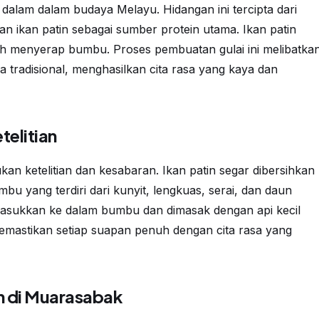
 dalam dalam budaya Melayu. Hidangan ini tercipta dari
n ikan patin sebagai sumber protein utama. Ikan patin
ah menyerap bumbu. Proses pembuatan gulai ini melibatka
tradisional, menghasilkan cita rasa yang kaya dan
elitian
n ketelitian dan kesabaran. Ikan patin segar dibersihkan
bu yang terdiri dari kunyit, lengkuas, serai, dan daun
masukkan ke dalam bumbu dan dimasak dengan api kecil
mastikan setiap suapan penuh dengan cita rasa yang
in di Muarasabak